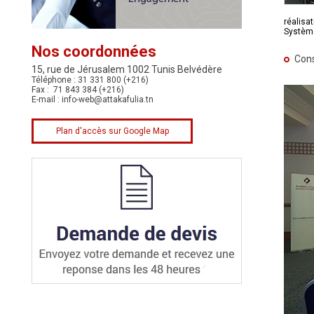
réalisa
Système
Nos coordonnées
Cons
15, rue de Jérusalem 1002 Tunis Belvédère
Téléphone : 31 331 800 (+216)
Fax : 71 843 384 (+216)
E-mail :
info-web@attakafulia.tn
Plan d'accès sur Google Map