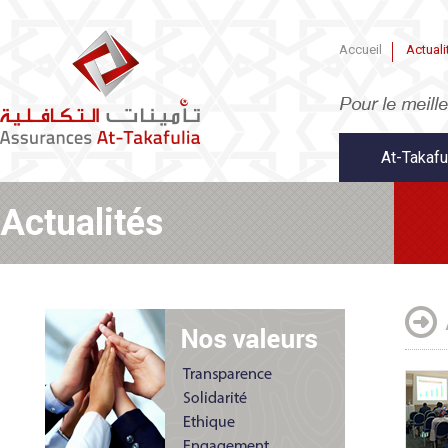
Accueil
Actuali
At-Takafu
Actualités