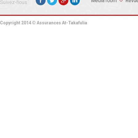
Media room
Revue
Suivez-nous
Copyright 2014 © Assurances At-Takafulia