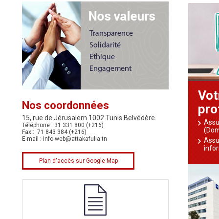
Vot
Nos coordonnées
pro
15, rue de Jérusalem 1002 Tunis Belvédère
Assu
Téléphone : 31 331 800 (+216)
(Dom
Fax : 71 843 384 (+216)
E-mail :
info-web@attakafulia.tn
Assu
info
Plan d'accès sur Google Map